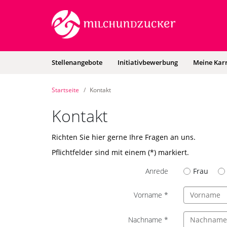
Zum
Anmelden
Zur
Zur
Inhalt
Navigation
Startseite
|
Karriereportal
|
Hauptnavigation
Stellenangebote
Initiativbewerbung
Meine Karr
BEESITE
STELLENMARKT
WL
Startseite
Kontakt
RECRUITING
EDITION
Kontakt
-
milch
&
Richten Sie hier gerne Ihre Fragen an uns.
zucker
Pflichtfelder sind mit einem (*) markiert.
GmbH
Frau
Anrede
Vorname
*
Nachname
*