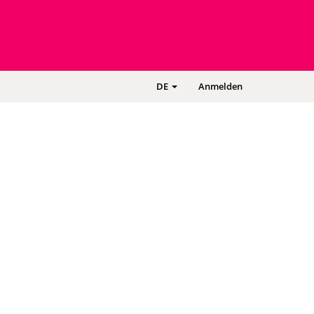
-
DE
Anmelden
DEUTSCH
-
SPRACHE
WECHSELN