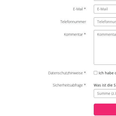
E-Mail
*
Telefon­nummer
Kommentar
*
Ich habe 
Datenschutz­hinweise
*
Sicherheits­
Sicherheits­abfrage
*
Was ist die
abfrage: