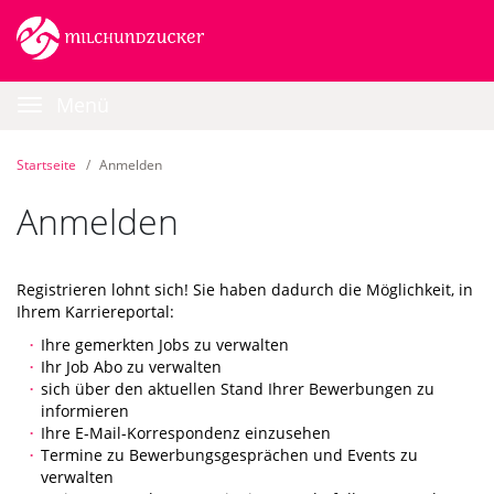
Zum
Anmelden
Zur
Zur
Inhalt
Navigation
Startseite
|
Hauptnavigation
Karriereportal
Menü
|
BEESITE
STELLENMARKT
Startseite
Anmelden
WL
RECRUITING
Anmelden
EDITION
-
milch
Registrieren lohnt sich! Sie haben dadurch die Möglichkeit, in
&
Ihrem Karriereportal:
zucker
GmbH
Ihre gemerkten Jobs zu verwalten
Ihr Job Abo zu verwalten
sich über den aktuellen Stand Ihrer Bewerbungen zu
informieren
Ihre E-Mail-Korrespondenz einzusehen
Termine zu Bewerbungsgesprächen und Events zu
verwalten