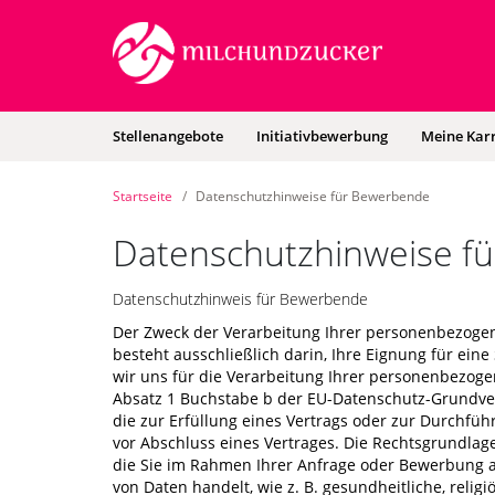
Zum
Anmelden
Zur
Zur
Inhalt
Navigation
Startseite
|
Karriereportal
|
Hauptnavigation
Stellenangebote
Initiativbewerbung
Meine Karr
BEESITE
STELLENMARKT
WL
Startseite
Datenschutzhinweise für Bewerbende
RECRUITING
EDITION
Datenschutzhinweise f
-
milch
&
Datenschutzhinweis für Bewerbende
zucker
Der Zweck der Verarbeitung Ihrer personenbezogen
GmbH
besteht ausschließlich darin, Ihre Eignung für eine
wir uns für die Verarbeitung Ihrer personenbezoge
Absatz 1 Buchstabe b der EU-Datenschutz-Grundver
die zur Erfüllung eines Vertrags oder zur Durchfü
vor Abschluss eines Vertrages. Die Rechtsgrundlage
die Sie im Rahmen Ihrer Anfrage oder Bewerbung 
von Daten handelt, wie z. B. gesundheitliche, religi