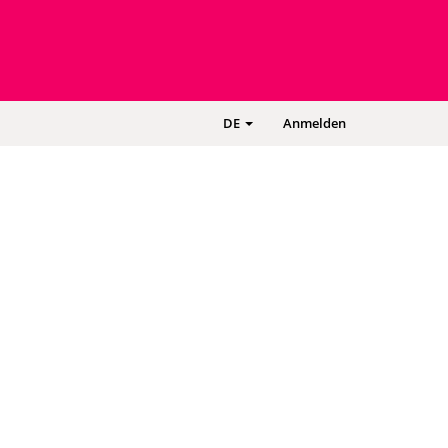
-
DE
Anmelden
DEUTSCH
-
SPRACHE
WECHSELN